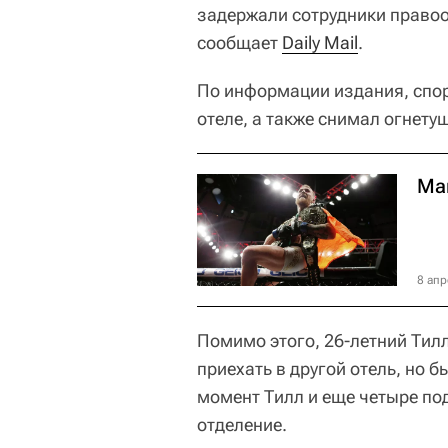
задержали сотрудники правоо
сообщает
Daily Mail
.
По информации издания, спор
отеле, а также снимал огнету
Ма
8 апр
Помимо этого, 26-летний Тилл
приехать в другой отель, но 
момент Тилл и еще четыре по
отделение.