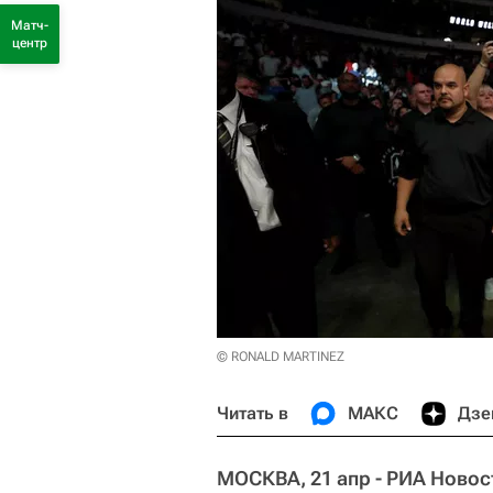
Матч-
центр
© RONALD MARTINEZ
Читать в
МАКС
Дзе
МОСКВА, 21 апр - РИА Новос