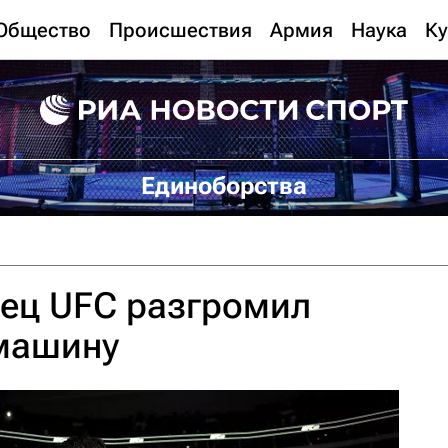
Общество
Происшествия
Армия
Наука
Ку
Единоборства
оец UFC разгромил
 машину