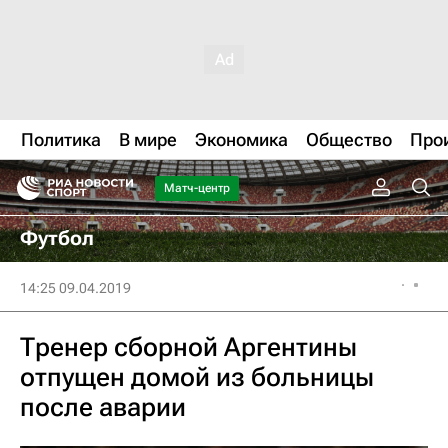
Политика
В мире
Экономика
Общество
Про
Матч-центр
Футбол
14:25 09.04.2019
Тренер сборной Аргентины
отпущен домой из больницы
после аварии