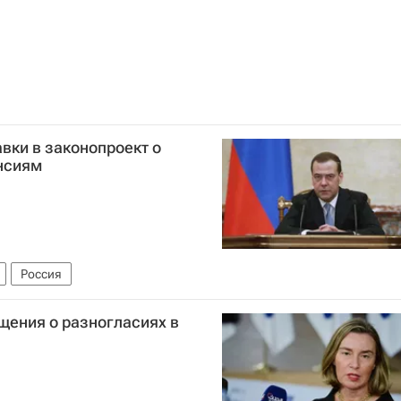
вки в законопроект о
енсиям
Россия
щения о разногласиях в