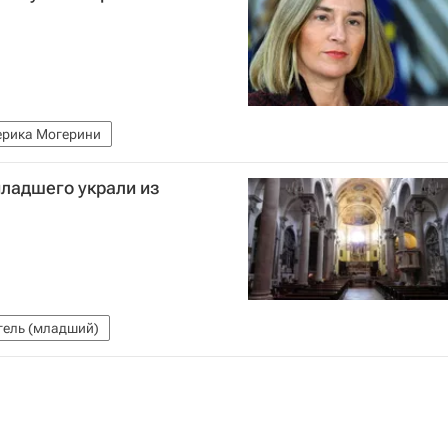
рика Могерини
младшего украли из
гель (младший)