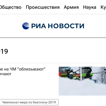
Общество
Происшествия
Армия
Наука
Ку
019
не на ЧМ "облизывают"
ичают
Чемпионат мира по биатлону-2019