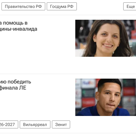
Правительство РФ
Госдума РФ
Еще
а помощь в
щины-инвалида
ию победить
 финала ЛЕ
26-2027
Вильярреал
Зенит