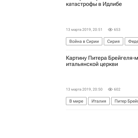
катастрофы в Идлибе
13 марта 2019, 20:51
653
Война в Сирии
Сирия
Феде
Картину Питера Брейгеля-
итальянской церкви
13 марта 2019, 20:50
602
В мире
Италия
Питер Брей