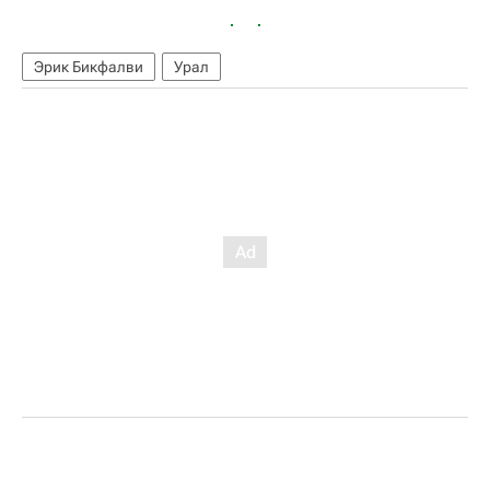
Эрик Бикфалви
Урал