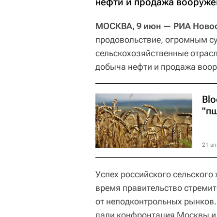
нефти и продажа вооруже
МОСКВА, 9 июн — РИА Новос
продовольствие, огромным с
сельскохозяйственные отрасл
добыча нефти и продажа воо
Bl
"п
21 ап
Успех российского сельского 
время правительство стреми
от неподконтрольных рынков.
дали конфронтация Москвы и 