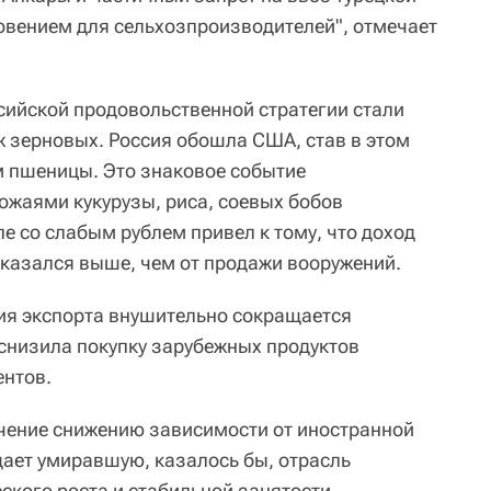
овением для сельхозпроизводителей", отмечает
ийской продовольственной стратегии стали
 зерновых. Россия обошла США, став в этом
м пшеницы. Это знаковое событие
жаями кукурузы, риса, соевых бобов
пе со слабым рублем привел к тому, что доход
оказался выше, чем от продажи вооружений.
ния экспорта внушительно сокращается
 снизила покупку зарубежных продуктов
ентов.
чение снижению зависимости от иностранной
ает умиравшую, казалось бы, отрасль
ского роста и стабильной занятости,