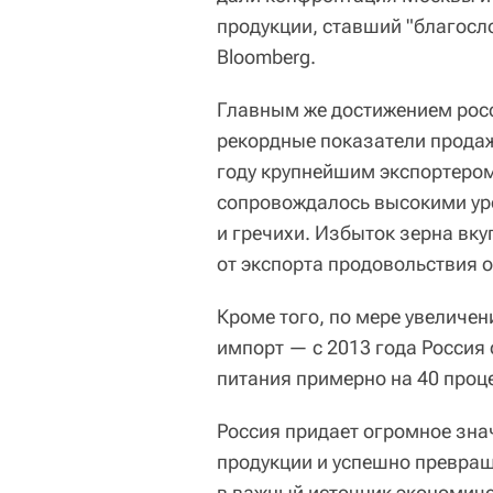
продукции, ставший "благосл
Bloomberg.
Главным же достижением росс
рекордные показатели продаж
году крупнейшим экспортеро
сопровождалось высокими уро
и гречихи. Избыток зерна вку
от экспорта продовольствия 
Кроме того, по мере увеличе
импорт — с 2013 года Россия
питания примерно на 40 проц
Россия придает огромное зна
продукции и успешно превращ
в важный источник экономиче