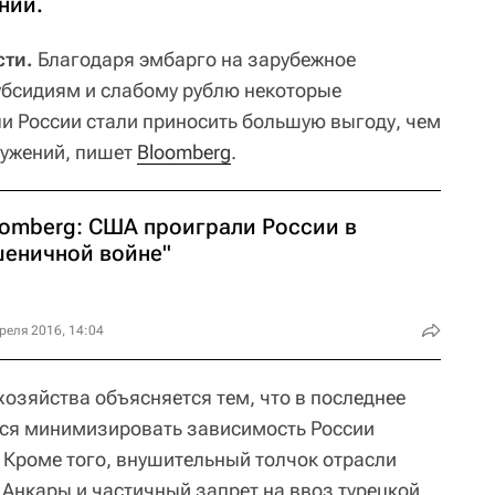
ний.
ти.
Благодаря эмбарго на зарубежное
убсидиям и слабому рублю некоторые
и России стали приносить большую выгоду, чем
ружений, пишет
Bloomberg
.
oomberg: США проиграли России в
шеничной войне"
реля 2016, 14:04
хозяйства объясняется тем, что в последнее
тся минимизировать зависимость России
 Кроме того, внушительный толчок отрасли
Анкары и частичный запрет на ввоз турецкой