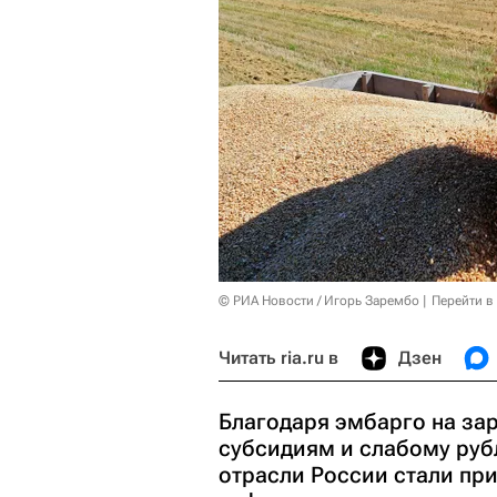
© РИА Новости / Игорь Зарембо
Перейти в
Читать ria.ru в
Дзен
Благодаря эмбарго на за
субсидиям и слабому руб
отрасли России стали пр