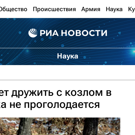
Общество
Происшествия
Армия
Наука
Ку
Наука
ет дружить с козлом в
а не проголодается