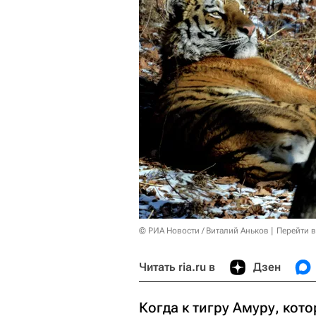
© РИА Новости / Виталий Аньков
Перейти 
Читать ria.ru в
Дзен
Когда к тигру Амуру, кот