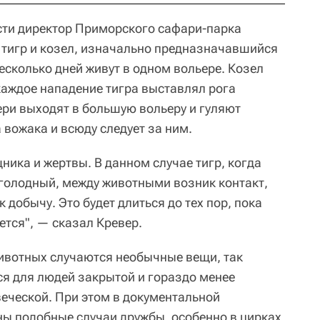
сти директор Приморского сафари-парка
тигр и козел, изначально предназначавшийся
есколько дней живут в одном вольере. Козел
каждое нападение тигра выставлял рога
ери выходят в большую вольеру и гуляют
а вожака и всюду следует за ним.
ика и жертвы. В данном случае тигр, когда
 голодный, между животными возник контакт,
к добычу. Это будет длиться до тех пор, пока
ется", — сказал Кревер.
животных случаются необычные вещи, так
ся для людей закрытой и гораздо менее
веческой. При этом в документальной
ны подобные случаи дружбы, особенно в цирках