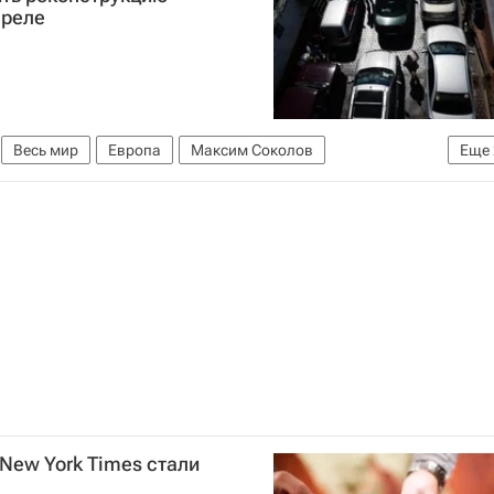
преле
Весь мир
Европа
Максим Соколов
Еще
Россия
 New York Times стали