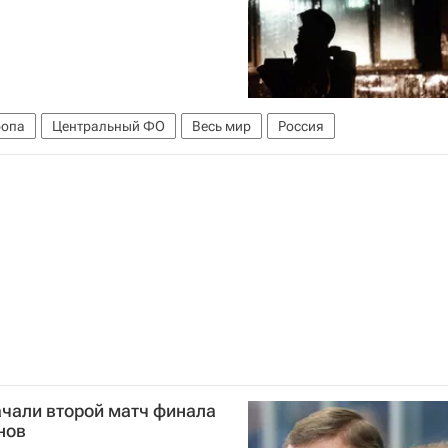
ропа
Центральный ФО
Весь мир
Россия
ачали второй матч финала
нов