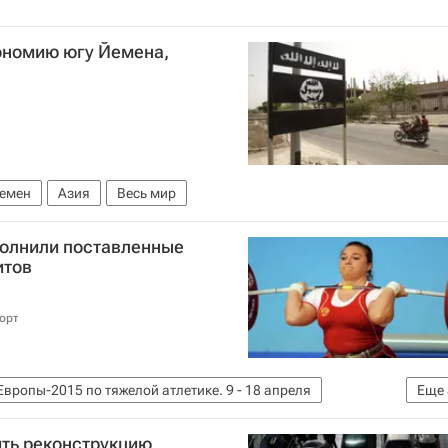
тономию югу Йемена,
емен
Азия
Весь мир
олнили поставленные
итов
орт
вропы-2015 по тяжелой атлетике. 9 - 18 апреля
Еще
ике
Алексей Ловчев
Татьяна Каширина
ть реконструкцию