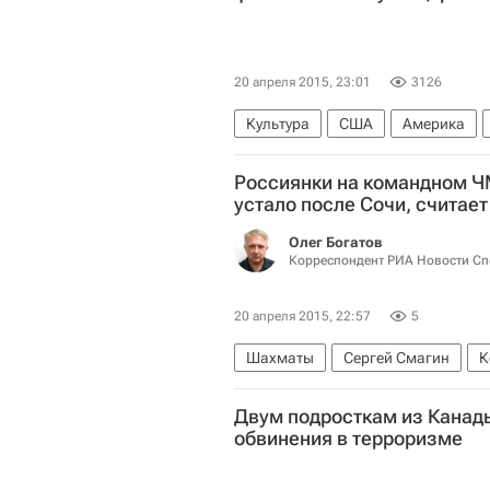
20 апреля 2015, 23:01
3126
Культура
США
Америка
Пулитцеровская премия
Россиянки на командном Ч
устало после Сочи, считае
Олег Богатов
Корреспондент РИА Новости Сп
20 апреля 2015, 22:57
5
Шахматы
Сергей Смагин
К
Двум подросткам из Канад
обвинения в терроризме