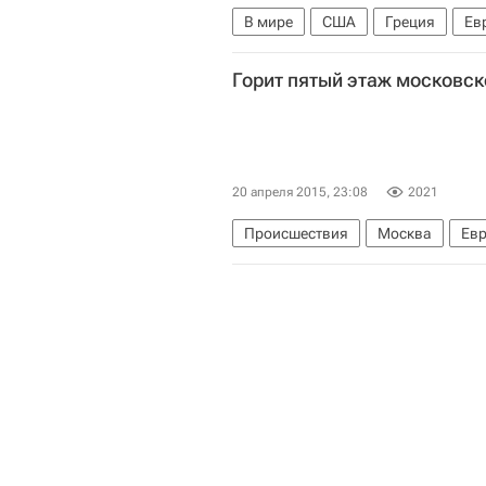
В мире
США
Греция
Ев
Джон Керри
Никос Котзиас
Горит пятый этаж московск
20 апреля 2015, 23:08
2021
Происшествия
Москва
Ев