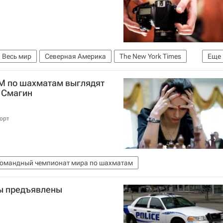
Весь мир
Северная Америка
The New York Times
Еще
М по шахматам выглядят
т Смагин
орт
омандный чемпионат мира по шахматам
ы предъявлены