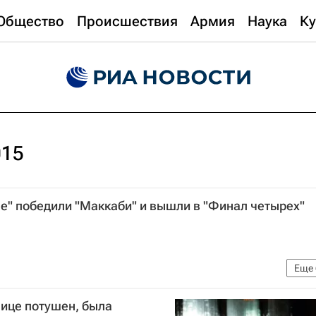
Общество
Происшествия
Армия
Наука
Ку
015
е" победили "Маккаби" и вышли в "Финал четырех"
Еще
ольной Евролиги. 15-17 мая 2015 года, Мадрид (Испания)
ице потушен, была
вив)
Никос Зисис
Джереми Парго
Евролига