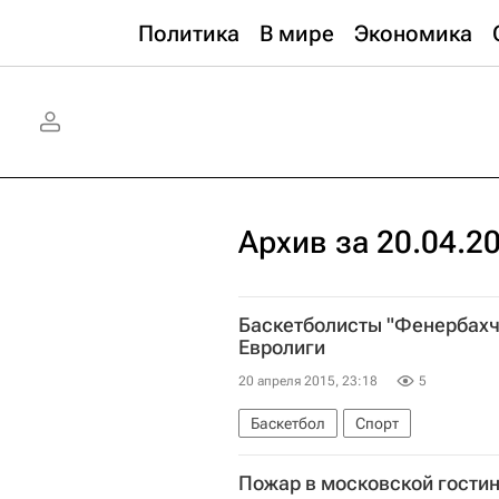
Политика
В мире
Экономика
Архив за 20.04.2
Баскетболисты "Фенербахч
Евролиги
20 апреля 2015, 23:18
5
Баскетбол
Спорт
"Финал четырех" мужской баскетб
Пожар в московской гостин
Фенербахче
Маккаби (Тель-А