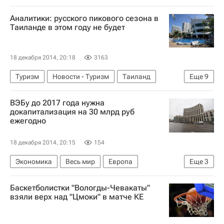
Владимир Путин
Романо Проди
Россия
Аналитики: русского пикового сезона в
Таиланде в этом году не будет
18 декабря 2014, 20:18
3163
Туризм
Новости - Туризм
Таиланд
Еще
9
Азия
Весь мир
Европа
ВЭБу до 2017 года нужна
Андрей Новиков (АТЦ СНГ)
Аэрофлот
докапитализация на 30 млрд руб
ежегодно
Tez Tour
Трансаэро
Новый год
Россия
18 декабря 2014, 20:15
154
Экономика
Весь мир
Европа
Еще
3
Владимир Дмитриев
ВЭБ.РФ (ВЭБ)
Баскетболистки "Вологды-Чевакаты"
Россия
взяли верх над "Цмоки" в матче КЕ