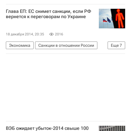
Владимир Дмитриев
Проминвестбанк
Глава ЕП: ЕС снимет санкции, если РФ
ВЭБ.РФ (ВЭБ)
Россия
вернется к переговорам по Украине
18 декабря 2014, 20:35
2016
Экономика
Санкции в отношении России
Еще
7
Украина
Европа
Весь мир
Мартин Шульц
Евросоюз
Россия
Европарламент
ВЭБ ожидает убыток-2014 свыше 100