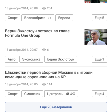
18 декабря 2014, 20:08
254
Спорт
Великобритания
Европа
Еще
5
Весь мир
Неманья Видич
Луи ван Гал
Берни Экклстоун остался во главе
Манчестер Юнайтед
Интер
Formula One Group
18 декабря 2014, 20:07
6
Авто
Экономика
Берни Экклстоун
Еще
1
Формула-1
Шпажистки первой сборной Москвы выиграли
командные соревнования на КР
18 декабря 2014, 20:05
114
Спорт
Смоленск
Центральный ФО
Еще
4
Весь мир
Европа
Смоленская область
Еще 20 материалов
Россия