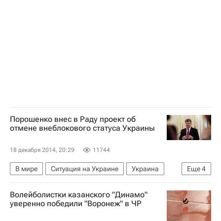
Федеральная служба по ветеринарному и фитосанитарному надзору (Россельхознадзор)
Россия
Порошенко внес в Раду проект об
отмене внеблокового статуса Украины
18 декабря 2014, 20:29
11744
В мире
Ситуация на Украине
Украина
Еще
4
Весь мир
Европа
Петр Порошенко
Волейболистки казанского "Динамо"
Верховная Рада Украины
уверенно победили "Воронеж" в ЧР