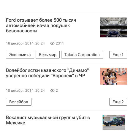
Ford отзывает более 500 тысяч
автомобилей из-за подушек
безопасности
18 декабря 2014, 20:24
2311
Экономика
Весь мир
Takata Corporation
Еще
1
Ford Motor
Волейболистки казанского "Динамо"
уверенно победили "Воронеж" в ЧР
18 декабря 2014, 20:24
2
Волейбол
Еще
2
Суперлига (чемпионат России по волейболу среди женщин)
Вокалист музыкальной группы убит в
Динамо-Ак Барс (ж)
Мексике