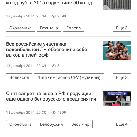
млрд руб, в 2015 году - ниже 50 млрд
18 декабря 2014, 20:34
2199
Экономика
Весь мир
Европа
Еще
3
Владимир Дмитриев
ВЭБ.РФ (ВЭБ)
Все российские участники
Россия
волейбольной ЛЧ обеспечили себе
выход в плей-офф
18 декабря 2014, 20:34
3
Волейбол
Лига чемпионов CEV (мужчины)
Еще
3
Белогорье (Белгород)
Зенит-Казань (Казань)
Снят запрет на ввоз в РФ продукции
Локомотив (Новосибирск)
еще одного белорусского предприятия
18 декабря 2014, 20:30
4399
Экономика
Белоруссия
Весь мир
Еще
4
Европа
Николай Власов