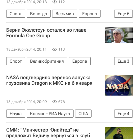
18 декабря 2014, 20:13
112
Спорт
Вологда
Весь мир
Европа
Еще
6
Вологодская область
Северо-Западный ФО
Берни Экклстоун остался во главе
БК Вологда-Чеваката
Formula One Group
Кубок Европы по баскетболу
Цмоки-Минск
18 декабря 2014, 20:11
113
Россия
Спорт
Великобритания
Европа
Еще
3
Весь мир
Берни Экклстоун
Формула-1
NASA подтвердило перенос запуска
грузовика Dragon к МКС на 6 января
18 декабря 2014, 20:09
676
Наука
Космос - РИА Наука
США
Еще
4
Америка
Весь мир
Северная Америка
СМИ: "Манчестер Юнайтед" не
Falcon
предложит Видичу вернуться в клуб