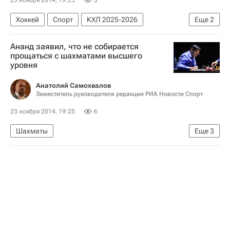
23 ноября 2014, 19:25
3
Переговоры по ядерной проблеме Ирана в Вене
Хоккей
Спорт
КХЛ 2025-2026
Еще
2
Россия
СКА (Санкт-Петербург)
Илья Ежов
Ананд заявил, что не собирается
прощаться с шахматами высшего
уровня
Анатолий Самохвалов
Заместитель руководителя редакции РИА Новости Спорт
23 ноября 2014, 19:25
6
Шахматы
Еще
3
Матч за звание чемпиона мира по шахматам между действующим обладателем титула Магнусом Карлсеном из Норвегии и претендентом Вишванатаном Анандом из Индии: мнения и комментарии
Магнус Карлсен
Вишванатан Ананд