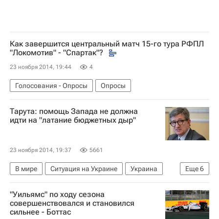
Как завершится центральный матч 15-го тура РФПЛ
"Локомотив" - "Спартак"?
23 ноября 2014, 19:44
4
Голосования - Опросы
Опросы
Тарута: помощь Запада не должна
идти на "латание бюджетных дыр"
23 ноября 2014, 19:37
5661
В мире
Ситуация на Украине
Украина
Еще
6
Европа
Донецкая область
Весь мир
"Уильямс" по ходу сезона
Арсений Яценюк
Сергей Тарута
совершенствовался и становился
сильнее - Боттас
Кабинет министров Украины