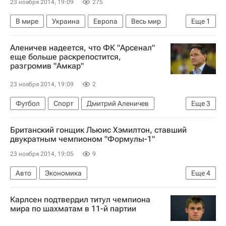
23 ноября 2014, 19:09
275
В мире
Украина
Европа
Весь мир
Еще
1
МИД Эстонии
Аленичев надеется, что ФК "Арсенал"
еще больше раскрепостится,
разгромив "Амкар"
23 ноября 2014, 19:09
2
Футбол
Спорт
Дмитрий Аленичев
Еще
3
РПЛ 2026-2027 (Чемпионат России по футболу)
Британский гонщик Льюис Хэмилтон, ставший
Арсенал (Тула)
Амкар
двукратным чемпионом "Формулы-1"
23 ноября 2014, 19:05
9
Авто
Экономика
Еще
4
Заключительный этап чемпионата "Формулы-1" 2014 года - Гран-при Абу-Даби, 21-23 ноября
Карлсен подтвердил титул чемпиона
Формула-1
Мерседес
Льюис Хэмилтон
мира по шахматам в 11-й партии