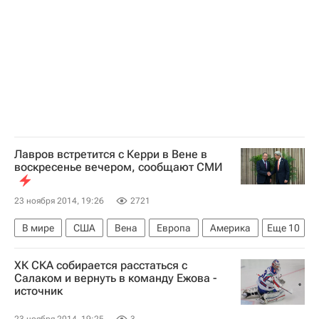
Лавров встретится с Керри в Вене в
воскресенье вечером, сообщают СМИ
23 ноября 2014, 19:26
2721
В мире
США
Вена
Европа
Америка
Еще
10
Австрия
Весь мир
Северная Америка
ХК СКА собирается расстаться с
Джон Керри
Сергей Лавров
Салаком и вернуть в команду Ежова -
источник
Франк-Вальтер Штайнмайер
France-Presse
МИД Германии