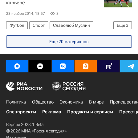
карьере
МИД Ирана
Переговоры по ядерной проблеме Ирана в Вене
23 ноября 2014, 18:57
3
Россия
Футбол
Спорт
Славолюб Муслин
Еще
3
РПЛ 2026-2027 (Чемпионат России по футболу)
Еще 20 материалов
Амкар
Арсенал (Лондон)
Политика
Общество
Экономика
В мире
Происшеств
Спецпроекты
Реклама
Продукты и сервисы
Пресс-ц
Версия 2023.1 Beta
© 2026 МИА «Россия сегодня»
Вакансии