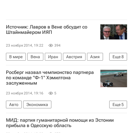
Источник: Лавров в Вене обсудит со
Штайнмайером ИЯП
23 ноября 2014, 19:22
394
В мире
Вена
Иран
Австрия
Азия
Еще
8
Весь мир
Европа
Росберг назвал чемпионство партнера
Франк-Вальтер Штайнмайер
Сергей Лавров
по команде "Ф-1" Хэмилтона
заслуженным
МИД Австрии
МИД Германии
Переговоры по ядерной проблеме Ирана в Вене
23 ноября 2014, 19:16
5
Россия
Авто
Экономика
Еще
5
Заключительный этап чемпионата "Формулы-1" 2014 года - Гран-при Абу-Даби, 21-23 ноября
МИД: партия гуманитарной помощи из Эстонии
Формула-1
Мерседес
Льюис Хэмилтон
прибыла в Одесскую область
Нико Росберг