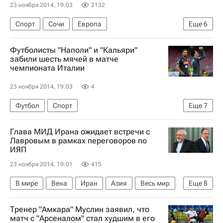
23 ноября 2014, 19:03
2132
Спорт
Сочи
Европа
Еще
6
Краснодарский край
Весь мир
Футболисты "Наполи" и "Кальяри"
Южный ФО
Магнус Карлсен
забили шесть мячей в матче
чемпионата Италии
Ананд Вишванатан
Россия
23 ноября 2014, 19:03
4
Футбол
Спорт
Еще
7
Серия А 2026-2027 (Чемпионат Италии по футболу)
Глава МИД Ирана ожидает встречи с
Кальяри
Фиорентина
Чезена
Удинезе
Лавровым в рамках переговоров по
ИЯП
Наполи
Эмполи
23 ноября 2014, 19:01
415
В мире
Вена
Иран
Азия
Весь мир
Еще
8
Европа
Австрия
Сергей Лавров
Тренер "Амкара" Муслин заявил, что
Мохаммад Джавад Зариф
Группа "шести"
матч с "Арсеналом" стал худшим в его