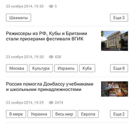
23 ноября 2014, 19:35
5
Шахматы
Еще
3
Матч за звание чемпиона мира по шахматам между действующим обладателем титула Магнусом Карлсеном из Норвегии и претендентом Вишванатаном Анандом из Индии: мнения и комментарии
Режиссеры из РФ, Кубы и Британии
Магнус Карлсен
Вишванатан Ананд
стали призерами фестиваля ВГИК
23 ноября 2014, 19:30
428
Москва
Культура
Израиль
Куба
Еще
8
Великобритания
Америка
Азия
Россия помогла Донбассу учебниками
Северная Америка
Весь мир
Европа
и школьными принадлежностями
Союз кинематографистов РФ
Россия
23 ноября 2014, 19:29
2474
В мире
Украина
Весь мир
Европа
Еще
2
Правительство РФ
Россия