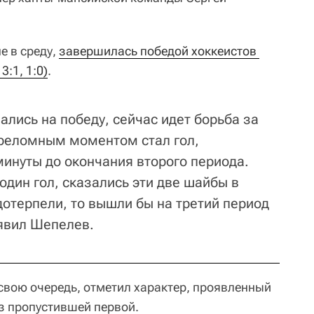
е в среду,
завершилась победой хоккеистов 
3:1, 1:0)
.
ались на победу, сейчас идет борьба за
ереломным моментом стал гол,
инуты до окончания второго периода.
дин гол, сказались эти две шайбы в
дотерпели, то вышли бы на третий период
аявил Шепелев.
 свою очередь, отметил характер, проявленный
аз пропустившей первой.