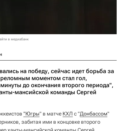
ейти в медиабанк
н
вались на победу, сейчас идет борьба за
ереломным моментом стал гол,
минуты до окончания второго периода",
 ханты-мансийской команды Сергей
оккеистов
"Югры
" в матче
КХЛ
с "
Донбассом
"
рников, забитая ими в концовке второго
нер ханты-мансийской команды Сергей