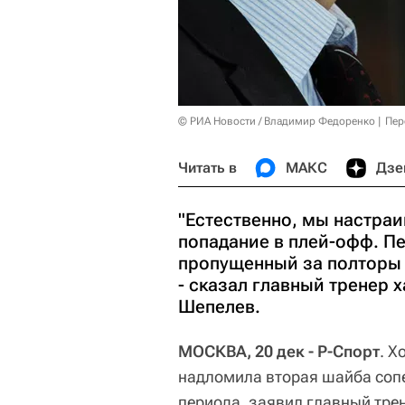
© РИА Новости / Владимир Федоренко
Пер
Читать в
МАКС
Дзе
"Естественно, мы настраи
попадание в плей-офф. П
пропущенный за полторы 
- сказал главный тренер
Шепелев.
МОСКВА, 20 дек - Р-Спорт
. Х
надломила вторая шайба сопе
периода, заявил главный тре