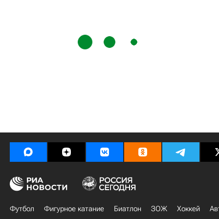
Футбол
Фигурное катание
Биатлон
ЗОЖ
Хоккей
Ав